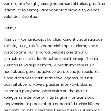
vertėtų atsižvelgti į visus įmanomus faktorius, galinčius
įtakoti įrašo sėkmę Facebook platformoje t.y dienos,
valandos, šventės.
Turinys.
Turinys – komunikacijos karalius. Kuriant vizualizacijas ir
tekstinį turinį, reikėtų nepamiršti apie kuriamą vertę
vartotojams, kuri smarkiai prisidės prie žmonių
įsitraukimo ir sklaidos Facebook platformoje. Turinio
kūrimas reikalauja nemažų kūrybiškumo resursų ir
nuoseklaus, gerai apgalvoto darbo, tad jei ruošiatės
šiose dirbtuvėse darbuotis savo jėgomis, būtinai
pasiraitokite rankoves, pasisemkite kūrybiškumo
interneto platybėse, pasitarkite su draugais ir
kolegomis, ir ženkite pirmąjį žingsnį – antrasis bus
lengvesnis. Taip pat reikėtų nepamiršti turinio kūrimo
nerašytų taisyklių: tekstinis turinys turėtų suformuoti