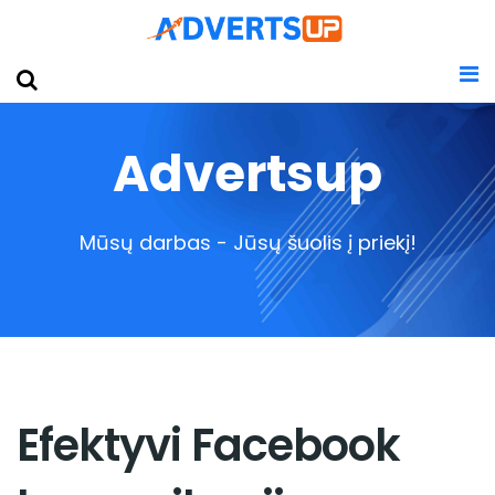
Advertsup
Mūsų darbas - Jūsų šuolis į priekį!
Efektyvi Facebook