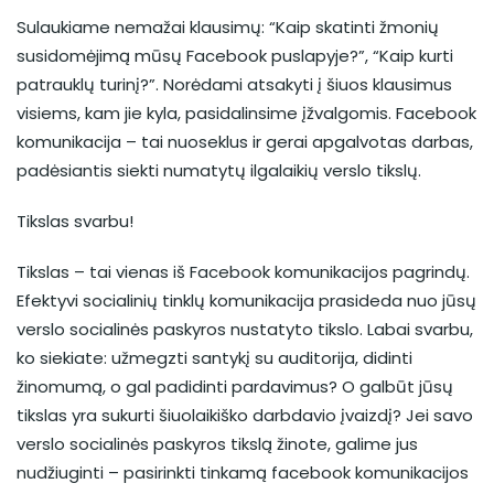
Sulaukiame nemažai klausimų: “Kaip skatinti žmonių
susidomėjimą mūsų Facebook puslapyje?”, “Kaip kurti
patrauklų turinį?”. Norėdami atsakyti į šiuos klausimus
visiems, kam jie kyla, pasidalinsime įžvalgomis. Facebook
komunikacija – tai nuoseklus ir gerai apgalvotas darbas,
padėsiantis siekti numatytų ilgalaikių verslo tikslų.
Tikslas svarbu!
Tikslas – tai vienas iš Facebook komunikacijos pagrindų.
Efektyvi socialinių tinklų komunikacija prasideda nuo jūsų
verslo socialinės paskyros nustatyto tikslo. Labai svarbu,
ko siekiate: užmegzti santykį su auditorija, didinti
žinomumą, o gal padidinti pardavimus? O galbūt jūsų
tikslas yra sukurti šiuolaikiško darbdavio įvaizdį? Jei savo
verslo socialinės paskyros tikslą žinote, galime jus
nudžiuginti – pasirinkti tinkamą facebook komunikacijos