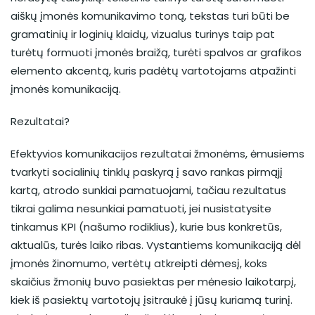
aiškų įmonės komunikavimo toną, tekstas turi būti be
gramatinių ir loginių klaidų, vizualus turinys taip pat
turėtų formuoti įmonės braižą, turėti spalvos ar grafikos
elemento akcentą, kuris padėtų vartotojams atpažinti
įmonės komunikaciją.
Rezultatai?
Efektyvios komunikacijos rezultatai žmonėms, ėmusiems
tvarkyti socialinių tinklų paskyrą į savo rankas pirmąjį
kartą, atrodo sunkiai pamatuojami, tačiau rezultatus
tikrai galima nesunkiai pamatuoti, jei nusistatysite
tinkamus KPI (našumo rodiklius), kurie bus konkretūs,
aktualūs, turės laiko ribas. Vystantiems komunikaciją dėl
įmonės žinomumo, vertėtų atkreipti dėmesį, koks
skaičius žmonių buvo pasiektas per mėnesio laikotarpį,
kiek iš pasiektų vartotojų įsitraukė į jūsų kuriamą turinį.