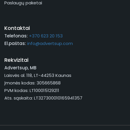
Paslaugų paketai
Kontaktai
Telefonas:
+370 623 20 153
El.paštas:
info@advertsup.com
Rekvizitai
Advertsup, MB
Laisvės al. 118, LT-44253 Kaunas
Įmonės kodas: 305665868
PVM kodas: LT100015129211
Ats. sąskaita: LT327300010165941357