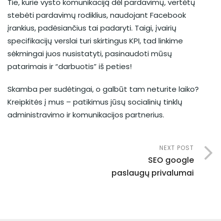
Tie, kurie vysto komunikaciją dėl pardavimų, vertėtų
stebėti pardavimų rodiklius, naudojant Facebook
įrankius, padėsiančius tai padaryti. Taigi, įvairių
specifikacijų verslai turi skirtingus KPI, tad linkime
sėkmingai juos nusistatyti, pasinaudoti mūsų
patarimais ir “darbuotis” iš peties!
Skamba per sudėtingai, o galbūt tam neturite laiko?
Kreipkitės į mus – patikimus jūsų socialinių tinklų
administravimo ir komunikacijos partnerius.
NEXT POST
SEO google
paslaugų privalumai