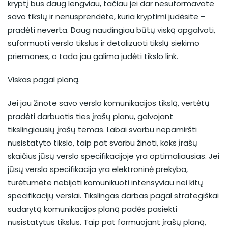
kryptį bus daug lengviau, tačiau jei dar nesuformavote
savo tikslų ir nenusprendėte, kuria kryptimi judėsite –
pradėti neverta. Daug naudingiau būtų viską apgalvoti,
suformuoti verslo tikslus ir detalizuoti tikslų siekimo
priemones, o tada jau galima judėti tikslo link.
Viskas pagal planą.
Jei jau žinote savo verslo komunikacijos tikslą, vertėtų
pradėti darbuotis ties įrašų planu, galvojant
tikslingiausių įrašų temas. Labai svarbu nepamiršti
nusistatyto tikslo, taip pat svarbu žinoti, koks įrašų
skaičius jūsų verslo specifikacijoje yra optimaliausias. Jei
jūsų verslo specifikacija yra elektroninė prekyba,
turėtumėte nebijoti komunikuoti intensyviau nei kitų
specifikacijų verslai. Tikslingas darbas pagal strategiškai
sudarytą komunikacijos planą padės pasiekti
nusistatytus tikslus. Taip pat formuojant įrašų planą,