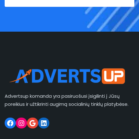
Advertsup komanda yra pasiruošusi įsigilinti į Jūsų
poreikius ir užtikrinti augimą socialinių tinklų platybėse.