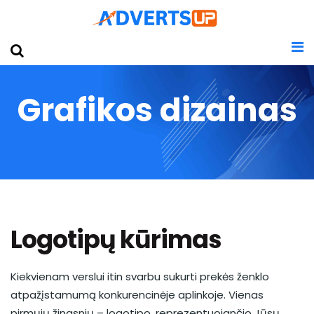
Grafikos dizainas
Logotipų kūrimas
Kiekvienam verslui itin svarbu sukurti prekės ženklo
atpažįstamumą konkurencinėje aplinkoje. Vienas
pirmųjų žingsnių – logotipo, reprezentuojančio Jūsų