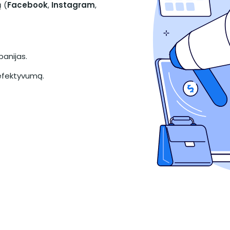
 (
Facebook
,
Instagram
,
anijas.
ų efektyvumą.