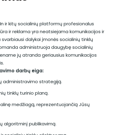
n ir kitų socialinių platformų profesionalus
iūra ir reklama yra neatsiejama komunikacijos ir
a svarbiausi dalykai įmonės socialinių tinklų
komanda administruoja daugybę socialinių
ekviename jų atranda geriausius komunikacijos
s.
travimo darbų eiga:
lų administravimo strategiją.
ių tinklų turinio planą.
ualinę medžiagą, reprezentuojančią Jūsų
ų algoritminį publikavimą.