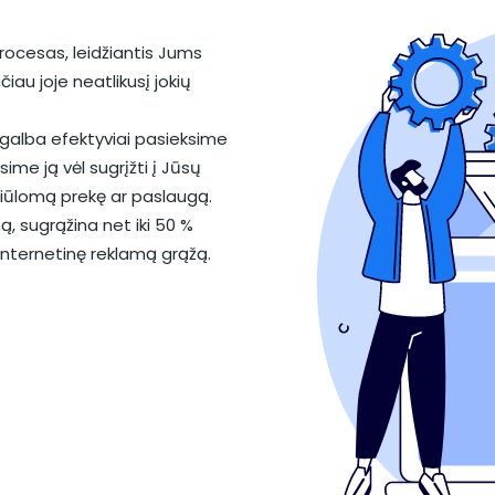
rocesas, leidžiantis Jums
čiau joje neatlikusį jokių
agalba efektyviai pasieksime
sime ją vėl sugrįžti į Jūsų
 siūlomą prekę ar paslaugą.
, sugrąžina net iki 50 %
į internetinę reklamą grąžą.