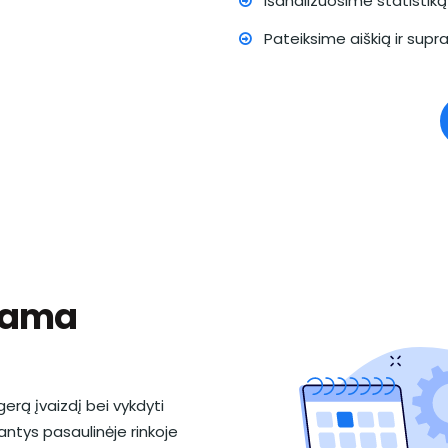
Išanalizuosime statistiką 
Pateiksime aiškią ir sup
klama
erą įvaizdį bei vykdyti
ntys pasaulinėje rinkoje