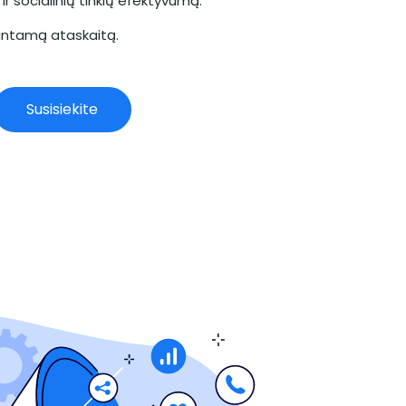
ir socialinių tinklų efektyvumą.
rantamą ataskaitą.
Susisiekite