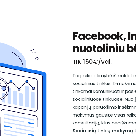
Facebook, 
nuotoliniu 
TIK 150€/val.
Tai puiki galimybė išmokti t
socialinius tinklus. E-mokyma
tinkamai komunikuoti ir pasi
socialiniuose tinkluose. Nuo į
kapanijų paruošimo ir sėkmin
mokymus gausite visas reikal
konsultaciją, kilus neaiškum
Socialinių tinklų mokymų t