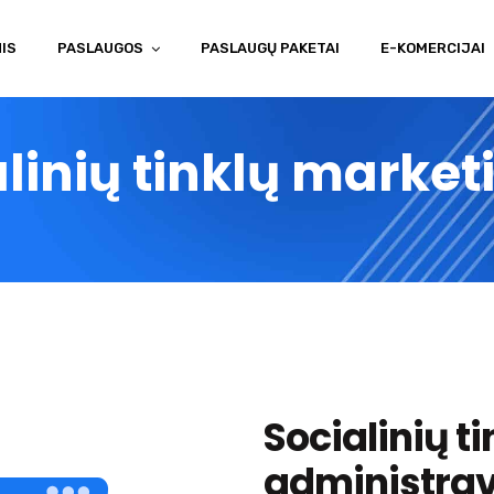
IS
PASLAUGOS
PASLAUGŲ PAKETAI
E-KOMERCIJAI
linių tinklų marke
Socialinių ti
administra