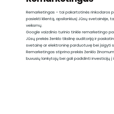
Remarketingas – tai pakartotinės rinkodaros p
pasiekti klientą, apsilankiusį Jūsų svetainėje, ta
veiksmų.
Google vaizdinio turinio tinkle remarketingo p
Jūsų prekės ženklo tikslinę auditoriją ir paskatin
svetainę ar elektroninę parduotuvę bei įsigyti
Remarketingas stiprina prekės ženklo žinomumą
buvusių lankytojų bei gali padidinti investicijų 