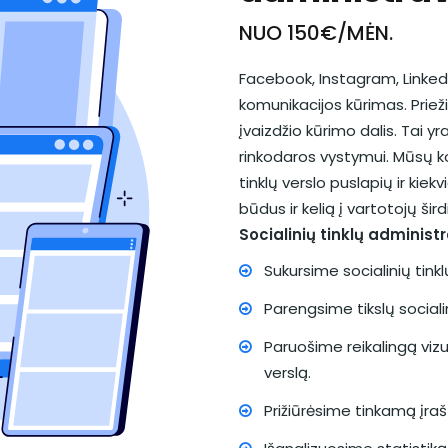
NUO 150€/MĖN.
Facebook, Instagram, LinkedI
komunikacijos kūrimas. Priež
įvaizdžio kūrimo dalis. Tai yr
rinkodaros vystymui. Mūsų 
tinklų verslo puslapių ir ki
būdus ir kelią į vartotojų širdi
Socialinių tinklų adminis
Sukursime socialinių tink
Parengsime tikslų socialin
Paruošime reikalingą viz
verslą.
Prižiūrėsime tinkamą įraš