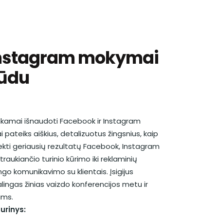
Instagram mokymai
būdu
inkamai išnaudoti Facebook ir Instagram
i pateiks aiškius, detalizuotus žingsnius, kaip
ekti geriausių rezultatų Facebook, Instagram
traukiančio turinio kūrimo iki reklaminių
go komunikavimo su klientais. Įsigijus
ingas žinias vaizdo konferencijos metu ir
ams.
urinys: