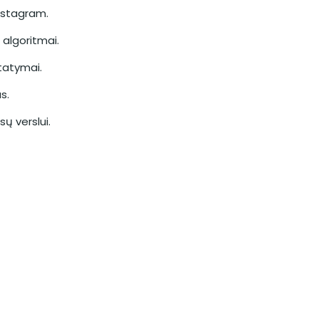
Instagram.
 algoritmai.
tatymai.
s.
ų verslui.