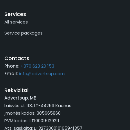
Services
All services
Service packages
Contacts
Phone:
+370 623 20 153
Email:
info@advertsup.com
Rekvizitai
Advertsup, MB
Laisvės al. 118, LT-44253 Kaunas
Įmonės kodas: 305665868
PVM kodas: LT100015129211
Ats. sąskaita: LT327300010165941357